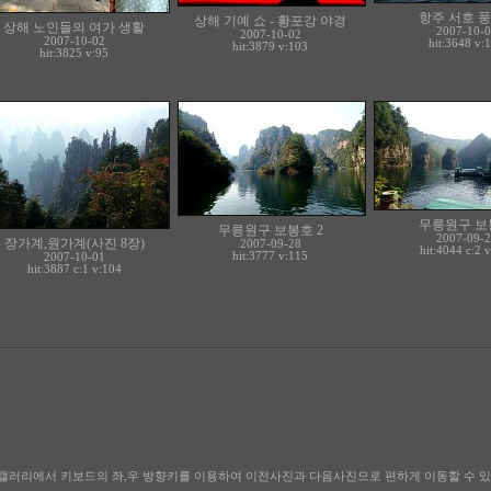
항주 서호 풍
상해 기예 쇼 - 황포강 야경
상해 노인들의 여가 생활
2007-10-0
2007-10-02
2007-10-02
hit:3648 v:
hit:3879 v:103
hit:3825 v:95
무릉원구 보
무릉원구 보봉호 2
2007-09-2
장가계,원가계(사진 8장)
2007-09-28
hit:4044 c:
2
v
hit:3777 v:115
2007-10-01
hit:3887 c:
1
v:104
든 갤러리에서 키보드의 좌,우 방향키를 이용하여 이전사진과 다음사진으로 편하게 이동할 수 있