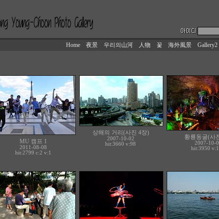
Home
夜景
우리의山河
人物
꽃
海外風景
Gallery2
상해의 거리(사진 4장)
황룡동굴(사진
2007-10-02
MU 캠프 1
2007-10-0
hit:3660 v:98
2011-08-08
hit:3950 v:
hit:2799 c:
2
v:1