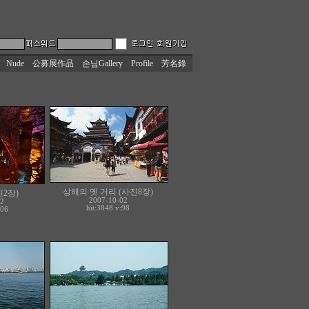
Nude
公募展作品
손님Gallery
Profile
芳名錄
상해의 옛 거리 (사진8장)
2장)
2007-10-02
2
hit:3848 v:98
106