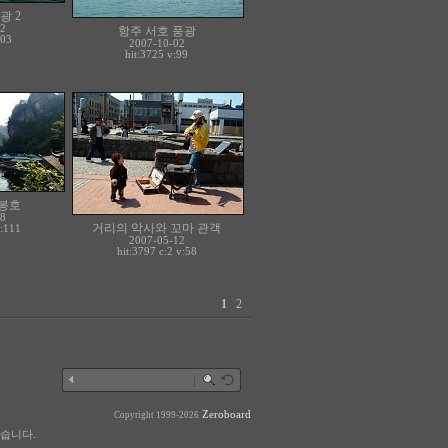
광 2
2
항주 서호 풍광
103
2007-10-02
hit:3725 v:99
봉호
8
거리의 악사와 꼬마 관객
:111
2007-05-12
hit:3797 c:
2
v:58
1
2
Zeroboard
Copyright 1999-2026
습니다.