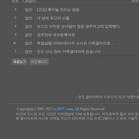
Category
번호
제목
일반
[건강] 흑마늘 만드는 방법
6
일반
내 생애 최고의 선물
5
일반
보기도 아까운 손녀딸이 명문 광주여고에 입학했다.
4
일반
경주정씨 세보등록자료
3
일반
독일살렘,이태리린다우 소식은 가족갤러리로 ...
일반
진도 산소 정비-가족갤러리에 있습니다.
1
- 모든 갤러리에서 키보드의 좌,우 방향
Copyright(c) 2001-2023
yc3977. com
, All Rights Reserved.
이곳에 전시된 모든 사진은 저작권법에 의해 보호됩니다. 저작권자와 협의 되지 않
본 웹사이트에 게시된 이메일 주소가 전자우편 수집 프로그램이나 그 밖의 기술적 장