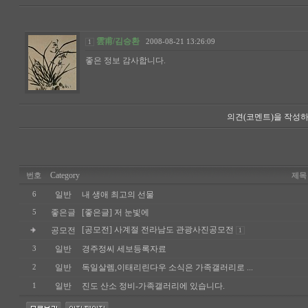
雲甫/김승환
2008-08-21 13:26:09
1
좋은 정보 감사합니다.
의견(코멘트)을 작성하
Category
번호
제목
일반
내 생애 최고의 선물
6
좋은글
[좋은글] 저 눈빛에
5
[공모전] 사계절 전라남도 관광사진공모전
공모전
1
일반
경주정씨 세보등록자료
3
일반
독일살렘,이태리린다우 소식은 가족갤러리로 ...
2
일반
진도 산소 정비-가족갤러리에 있습니다.
1