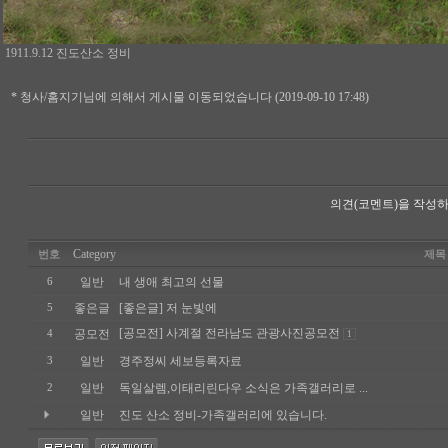
1911.9.12 진도산소 정비
* 청사/홈지기님에 의해서 게시물 이동되었습니다 (2019-09-10 17:48)
의견(코멘트)을 작성하
Category
번호
제목
일반
내 생애 최고의 선물
6
좋은글
[좋은글] 저 눈빛에
5
[공모전] 사계절 전라남도 관광사진공모전
공모전
4
1
일반
경주정씨 세보등록자료
3
일반
독일살렘,이태리린다우 소식은 가족갤러리로 ...
2
일반
진도 산소 정비-가족갤러리에 있습니다.