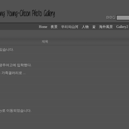
Home
夜景
우리의山河
人物
꽃
海外風景
Gallery2
제목
있습니다.
광주여고에 입학했다.
가족갤러리로 ...
lery로 이동되었습니다.