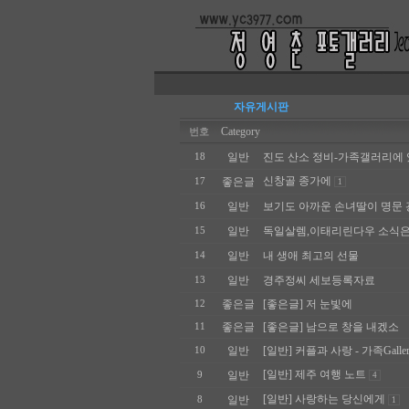
자유게시판
Category
번호
일반
진도 산소 정비-가족갤러리에 
18
신창골 종가에
좋은글
17
1
일반
보기도 아까운 손녀딸이 명문 
16
일반
독일살렘,이태리린다우 소식은 
15
일반
내 생애 최고의 선물
14
일반
경주정씨 세보등록자료
13
좋은글
[좋은글] 저 눈빛에
12
좋은글
[좋은글] 남으로 창을 내겠소
11
일반
[일반] 커플과 사랑 - 가족Gal
10
[일반] 제주 여행 노트
일반
9
4
[일반] 사랑하는 당신에게
일반
8
1