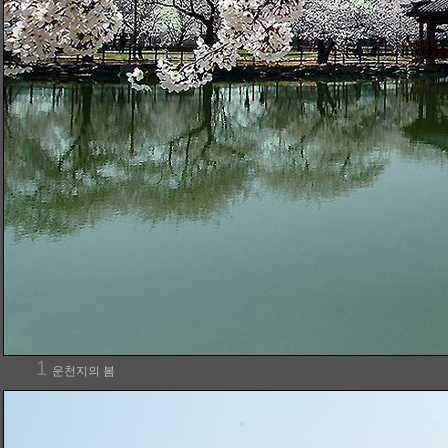
1
운천지의 봄